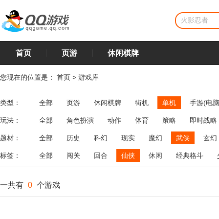
首页
页游
休闲棋牌
您现在的位置是：
首页
>
游戏库
类型：
全部
页游
休闲棋牌
街机
单机
手游(电脑
玩法：
全部
角色扮演
动作
体育
策略
即时战略
飞行
恋爱
第三人称射击
棋类
牌类
麻将
题材：
全部
历史
科幻
现实
魔幻
武侠
玄幻
标签：
全部
闯关
回合
仙侠
休闲
经典格斗
一共有
0
个游戏