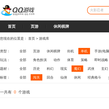
首页
页游
休闲棋牌
您现在的位置是：
首页
>
游戏库
类型：
全部
页游
休闲棋牌
街机
单机
手游(电脑
玩法：
全部
角色扮演
动作
体育
策略
即时战略
飞行
恋爱
第三人称射击
棋类
牌类
麻将
题材：
全部
历史
科幻
现实
魔幻
武侠
玄幻
标签：
全部
闯关
回合
仙侠
休闲
经典格斗
一共有
0
个游戏