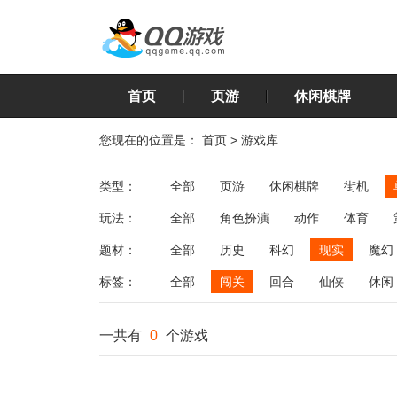
首页
页游
休闲棋牌
您现在的位置是：
首页
>
游戏库
类型：
全部
页游
休闲棋牌
街机
玩法：
全部
角色扮演
动作
体育
飞行
恋爱
第三人称射击
棋类
题材：
全部
历史
科幻
现实
魔幻
标签：
全部
闯关
回合
仙侠
休闲
一共有
0
个游戏