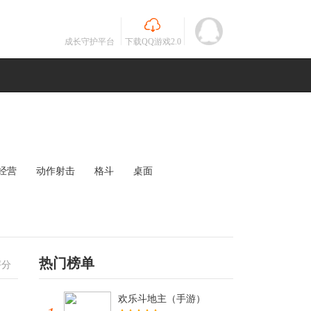
成长守护平台
下载QQ游戏2.0
经营
动作射击
格斗
桌面
MOBA
竞速
其他
未知
热门榜单
评分
欢乐斗地主（手游）