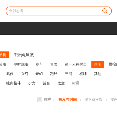
单机
手游(电脑版)
策略
即时战略
赛车
冒险
第一人称射击
休闲
模拟
牌类
麻将
网络游戏
弹幕射击
策略塔防
消除
武侠
玄幻
奇幻
跑酷
三消
棋牌
其他
经典格斗
少女
益智
太空
街霸
排序：
按发布时间
按下载次数
按