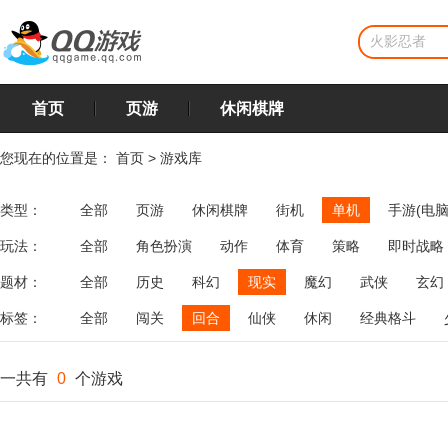
首页
页游
休闲棋牌
您现在的位置是：
首页
>
游戏库
类型：
全部
页游
休闲棋牌
街机
单机
手游(电脑
玩法：
全部
角色扮演
动作
体育
策略
即时战略
飞行
恋爱
第三人称射击
棋类
牌类
麻将
题材：
全部
历史
科幻
现实
魔幻
武侠
玄幻
标签：
全部
闯关
回合
仙侠
休闲
经典格斗
一共有
0
个游戏