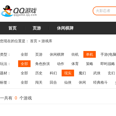
首页
页游
休闲棋牌
您现在的位置是：
首页
>
游戏库
类型：
全部
页游
休闲棋牌
街机
单机
手游(电脑
玩法：
全部
角色扮演
动作
体育
策略
即时战略
飞行
恋爱
第三人称射击
棋类
牌类
麻将
题材：
全部
历史
科幻
现实
魔幻
武侠
玄幻
标签：
全部
闯关
回合
仙侠
休闲
经典格斗
一共有
0
个游戏