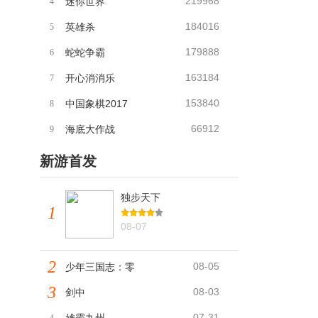
219968
迷你世界
4
184016
英雄杀
5
179888
蛇蛇争霸
6
163184
开心消消乐
7
153840
中国象棋2017
8
66912
海底大作战
9
新游首发
独步天下
1
08-07
2
08-05
少年三国志：零
3
08-03
剑中
07-31