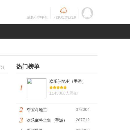
成长守护平台
下载QQ游戏2.0
热门榜单
评分
欢乐斗地主（手游）
1
1145008人添加
2
372304
夺宝斗地主
3
267712
欢乐麻将全集（手游）