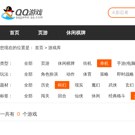
首页
页游
休闲棋牌
您现在的位置是：
首页
>
游戏库
类型：
全部
页游
休闲棋牌
街机
单机
手游(电脑
玩法：
全部
角色扮演
动作
体育
策略
即时战略
飞行
恋爱
第三人称射击
棋类
牌类
麻将
题材：
全部
历史
科幻
现实
魔幻
武侠
玄幻
标签：
全部
闯关
回合
仙侠
休闲
经典格斗
一共有
0
个游戏