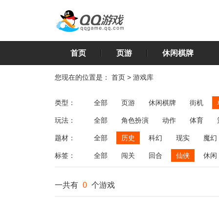
首页
页游
休闲棋牌
您现在的位置是：
首页
>
游戏库
类型：
全部
页游
休闲棋牌
街机
玩法：
全部
角色扮演
动作
体育
飞行
恋爱
第三人称射击
棋类
题材：
全部
历史
科幻
现实
魔幻
标签：
全部
闯关
回合
仙侠
休闲
一共有
0
个游戏