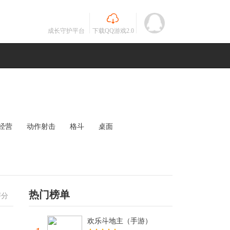
成长守护平台
下载QQ游戏2.0
经营
动作射击
格斗
桌面
MOBA
竞速
其他
未知
热门榜单
评分
欢乐斗地主（手游）