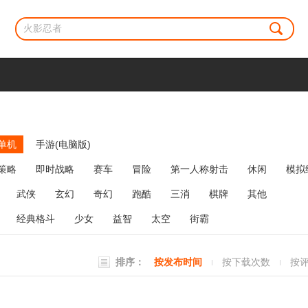
单机
手游(电脑版)
策略
即时战略
赛车
冒险
第一人称射击
休闲
模拟
牌类
麻将
网络游戏
弹幕射击
策略塔防
消除
武侠
玄幻
奇幻
跑酷
三消
棋牌
其他
经典格斗
少女
益智
太空
街霸
排序：
按发布时间
按下载次数
按