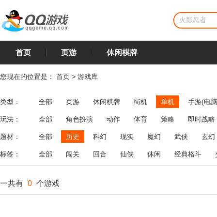
首页
页游
休闲棋牌
您现在的位置是：
首页
>
游戏库
类型：
全部
页游
休闲棋牌
街机
单机
手游(电脑
玩法：
全部
角色扮演
动作
体育
策略
即时战略
飞行
恋爱
第三人称射击
棋类
牌类
麻将
题材：
全部
历史
科幻
现实
魔幻
武侠
玄幻
标签：
全部
闯关
回合
仙侠
休闲
经典格斗
一共有
0
个游戏