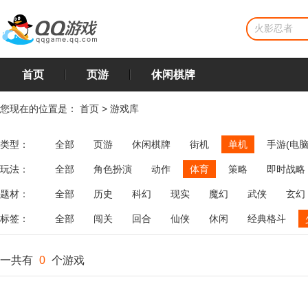
首页
页游
休闲棋牌
您现在的位置是：
首页
>
游戏库
类型：
全部
页游
休闲棋牌
街机
单机
手游(电脑
玩法：
全部
角色扮演
动作
体育
策略
即时战略
飞行
恋爱
第三人称射击
棋类
牌类
麻将
题材：
全部
历史
科幻
现实
魔幻
武侠
玄幻
标签：
全部
闯关
回合
仙侠
休闲
经典格斗
一共有
0
个游戏