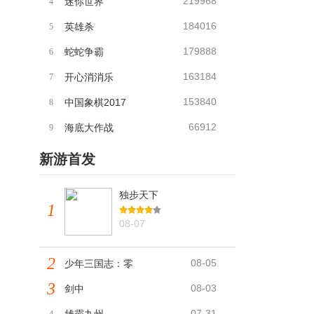
219968
迷你世界
4
184016
英雄杀
5
179888
蛇蛇争霸
6
163184
开心消消乐
7
153840
中国象棋2017
8
66912
海底大作战
9
新游首发
独步天下
1
08-07
2
08-05
少年三国志：零
3
08-03
剑中
07-31