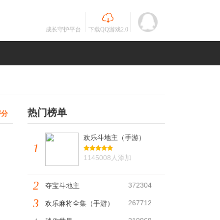
成长守护平台
下载QQ游戏2.0
热门榜单
评分
欢乐斗地主（手游）
1
1145008人添加
2
372304
夺宝斗地主
3
267712
欢乐麻将全集（手游）