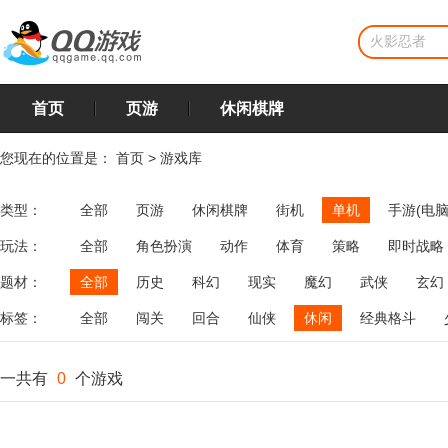
首页
页游
休闲棋牌
您现在的位置是：
首页
>
游戏库
类型：
全部
页游
休闲棋牌
街机
单机
手游(电脑
玩法：
全部
角色扮演
动作
体育
策略
即时战略
飞行
恋爱
第三人称射击
棋类
牌类
麻将
题材：
全部
历史
科幻
现实
魔幻
武侠
玄幻
标签：
全部
闯关
回合
仙侠
休闲
经典格斗
一共有
0
个游戏