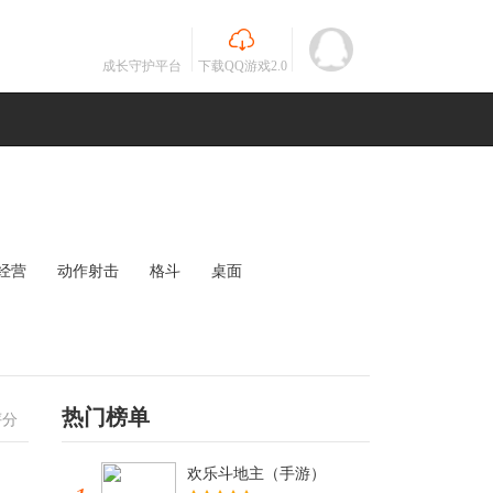
成长守护平台
下载QQ游戏2.0
经营
动作射击
格斗
桌面
MOBA
竞速
其他
未知
热门榜单
评分
欢乐斗地主（手游）