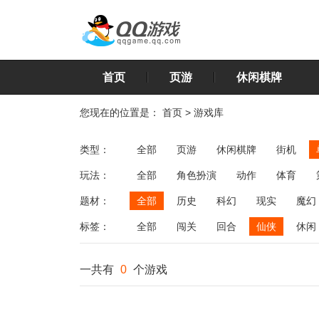
首页
页游
休闲棋牌
您现在的位置是：
首页
>
游戏库
类型：
全部
页游
休闲棋牌
街机
玩法：
全部
角色扮演
动作
体育
飞行
恋爱
第三人称射击
棋类
题材：
全部
历史
科幻
现实
魔幻
标签：
全部
闯关
回合
仙侠
休闲
一共有
0
个游戏