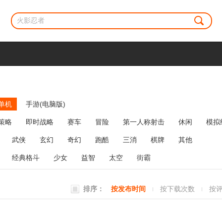
单机
手游(电脑版)
策略
即时战略
赛车
冒险
第一人称射击
休闲
模拟
牌类
麻将
网络游戏
弹幕射击
策略塔防
消除
武侠
玄幻
奇幻
跑酷
三消
棋牌
其他
经典格斗
少女
益智
太空
街霸
排序：
按发布时间
按下载次数
按