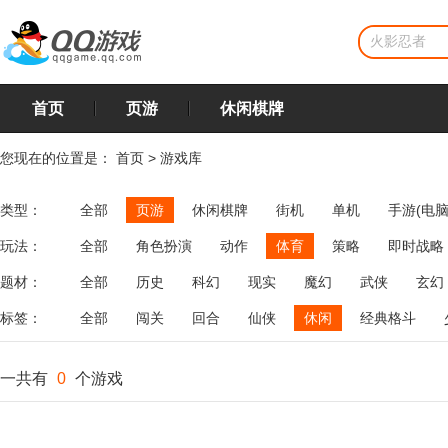
首页
页游
休闲棋牌
您现在的位置是：
首页
>
游戏库
类型：
全部
页游
休闲棋牌
街机
单机
手游(电脑
玩法：
全部
角色扮演
动作
体育
策略
即时战略
飞行
恋爱
第三人称射击
棋类
牌类
麻将
题材：
全部
历史
科幻
现实
魔幻
武侠
玄幻
标签：
全部
闯关
回合
仙侠
休闲
经典格斗
一共有
0
个游戏