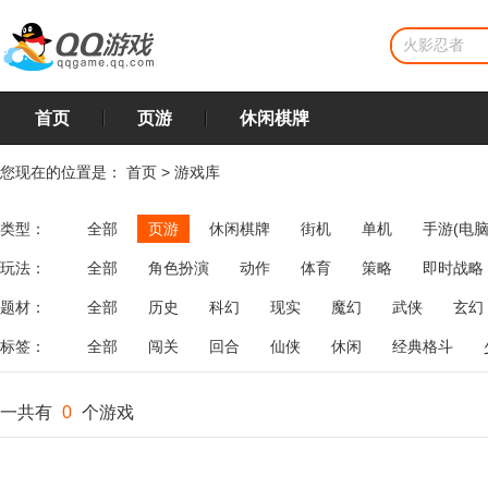
首页
页游
休闲棋牌
您现在的位置是：
首页
>
游戏库
类型：
全部
页游
休闲棋牌
街机
单机
手游(电脑
玩法：
全部
角色扮演
动作
体育
策略
即时战略
飞行
恋爱
第三人称射击
棋类
牌类
麻将
题材：
全部
历史
科幻
现实
魔幻
武侠
玄幻
标签：
全部
闯关
回合
仙侠
休闲
经典格斗
一共有
0
个游戏