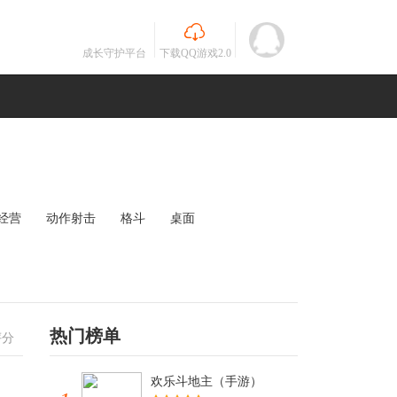
成长守护平台
下载QQ游戏2.0
经营
动作射击
格斗
桌面
MOBA
竞速
其他
未知
热门榜单
评分
欢乐斗地主（手游）