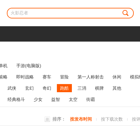
单机
手游(电脑版)
策略
即时战略
赛车
冒险
第一人称射击
休闲
模拟
牌类
麻将
网络游戏
弹幕射击
策略塔防
消除
武侠
玄幻
奇幻
跑酷
三消
棋牌
其他
经典格斗
少女
益智
太空
街霸
排序：
按发布时间
按下载次数
按