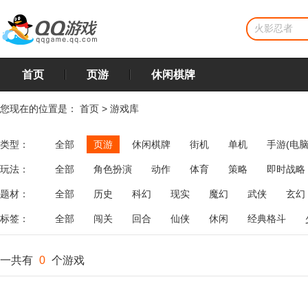
首页
页游
休闲棋牌
您现在的位置是：
首页
>
游戏库
类型：
全部
页游
休闲棋牌
街机
单机
手游(电脑
玩法：
全部
角色扮演
动作
体育
策略
即时战略
飞行
恋爱
第三人称射击
棋类
牌类
麻将
题材：
全部
历史
科幻
现实
魔幻
武侠
玄幻
标签：
全部
闯关
回合
仙侠
休闲
经典格斗
一共有
0
个游戏