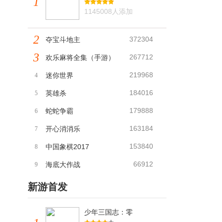
1
1145008人添加
2
372304
夺宝斗地主
3
267712
欢乐麻将全集（手游）
219968
迷你世界
4
184016
英雄杀
5
179888
蛇蛇争霸
6
163184
开心消消乐
7
153840
中国象棋2017
8
66912
海底大作战
9
新游首发
少年三国志：零