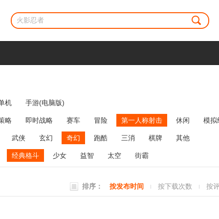
单机
手游(电脑版)
策略
即时战略
赛车
冒险
第一人称射击
休闲
模拟
牌类
麻将
网络游戏
弹幕射击
策略塔防
消除
武侠
玄幻
奇幻
跑酷
三消
棋牌
其他
经典格斗
少女
益智
太空
街霸
排序：
按发布时间
按下载次数
按