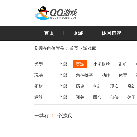
首页
页游
休闲棋牌
您现在的位置是：
首页
>
游戏库
类型：
全部
页游
休闲棋牌
街机
玩法：
全部
角色扮演
动作
体育
飞行
恋爱
第三人称射击
棋类
题材：
全部
历史
科幻
现实
魔幻
标签：
全部
闯关
回合
仙侠
休闲
一共有
0
个游戏