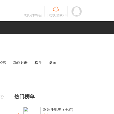
成长守护平台
下载QQ游戏2.0
经营
动作射击
格斗
桌面
MOBA
竞速
其他
未知
热门榜单
评分
欢乐斗地主（手游）