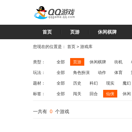
首页
页游
休闲棋牌
您现在的位置是：
首页
>
游戏库
类型：
全部
页游
休闲棋牌
街机
玩法：
全部
角色扮演
动作
体育
飞行
恋爱
第三人称射击
棋类
题材：
全部
历史
科幻
现实
魔幻
标签：
全部
闯关
回合
仙侠
休闲
一共有
0
个游戏