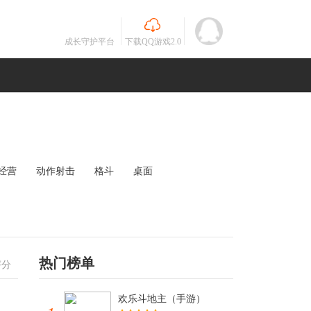
成长守护平台
下载QQ游戏2.0
经营
动作射击
格斗
桌面
MOBA
竞速
其他
未知
热门榜单
评分
欢乐斗地主（手游）