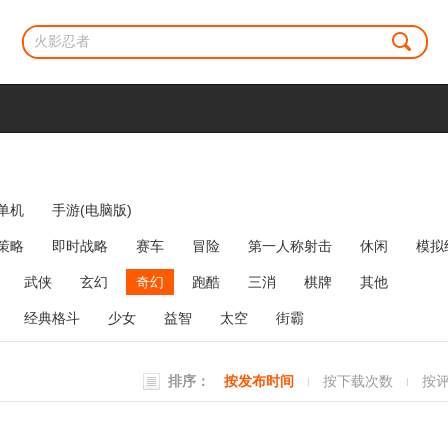
单机
手游(电脑版)
策略
即时战略
赛车
冒险
第一人称射击
休闲
模拟
牌类
麻将
网络游戏
弹幕射击
策略塔防
消除
武侠
玄幻
奇幻
跑酷
三消
棋牌
其他
经典格斗
少女
益智
太空
街霸
排序：
按发布时间
按下载次数
按