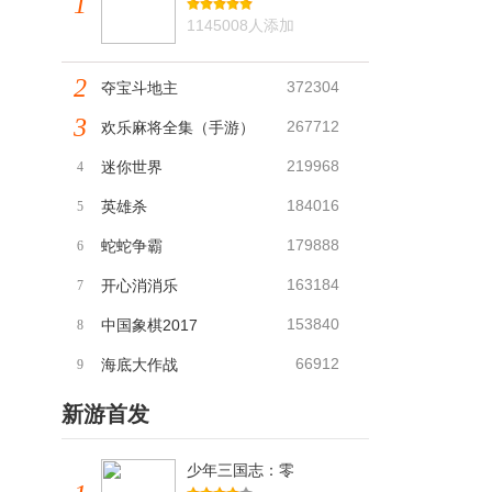
1
1145008人添加
2
372304
夺宝斗地主
3
267712
欢乐麻将全集（手游）
219968
迷你世界
4
184016
英雄杀
5
179888
蛇蛇争霸
6
163184
开心消消乐
7
153840
中国象棋2017
8
66912
海底大作战
9
新游首发
少年三国志：零