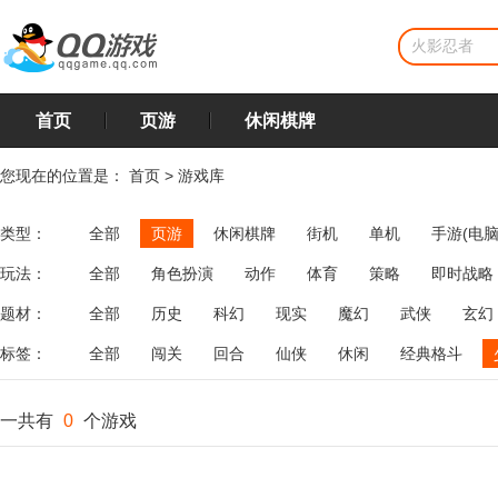
首页
页游
休闲棋牌
您现在的位置是：
首页
>
游戏库
类型：
全部
页游
休闲棋牌
街机
单机
手游(电脑
玩法：
全部
角色扮演
动作
体育
策略
即时战略
飞行
恋爱
第三人称射击
棋类
牌类
麻将
题材：
全部
历史
科幻
现实
魔幻
武侠
玄幻
标签：
全部
闯关
回合
仙侠
休闲
经典格斗
一共有
0
个游戏