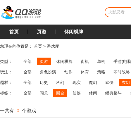
首页
页游
休闲棋牌
您现在的位置是：
首页
>
游戏库
类型：
全部
页游
休闲棋牌
街机
单机
手游(电脑
玩法：
全部
角色扮演
动作
体育
策略
即时战略
飞行
恋爱
第三人称射击
棋类
牌类
麻将
题材：
全部
历史
科幻
现实
魔幻
武侠
玄幻
标签：
全部
闯关
回合
仙侠
休闲
经典格斗
一共有
0
个游戏