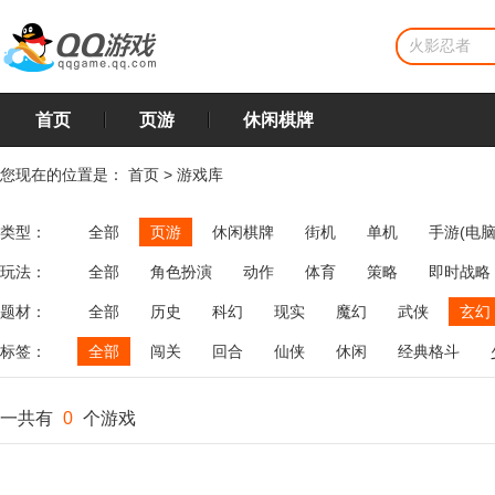
首页
页游
休闲棋牌
您现在的位置是：
首页
>
游戏库
类型：
全部
页游
休闲棋牌
街机
单机
手游(电脑
玩法：
全部
角色扮演
动作
体育
策略
即时战略
飞行
恋爱
第三人称射击
棋类
牌类
麻将
题材：
全部
历史
科幻
现实
魔幻
武侠
玄幻
标签：
全部
闯关
回合
仙侠
休闲
经典格斗
一共有
0
个游戏