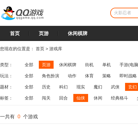
首页
页游
休闲棋牌
您现在的位置是：
首页
>
游戏库
类型：
全部
页游
休闲棋牌
街机
单机
手游(电脑
玩法：
全部
角色扮演
动作
体育
策略
即时战略
飞行
恋爱
第三人称射击
棋类
牌类
麻将
题材：
全部
历史
科幻
现实
魔幻
武侠
玄幻
标签：
全部
闯关
回合
仙侠
休闲
经典格斗
一共有
0
个游戏