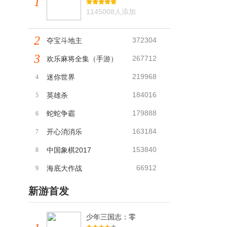
1
1145008人添加
2
372304
夺宝斗地主
3
267712
欢乐麻将全集（手游）
219968
迷你世界
4
184016
英雄杀
5
179888
蛇蛇争霸
6
163184
开心消消乐
7
153840
中国象棋2017
8
66912
海底大作战
9
新游首发
少年三国志：零