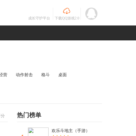
成长守护平台
下载QQ游戏2.0
经营
动作射击
格斗
桌面
MOBA
竞速
其他
未知
热门榜单
评分
欢乐斗地主（手游）