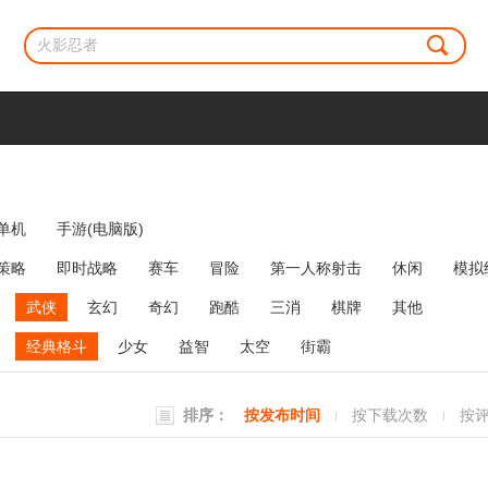
单机
手游(电脑版)
策略
即时战略
赛车
冒险
第一人称射击
休闲
模拟
牌类
麻将
网络游戏
弹幕射击
策略塔防
消除
武侠
玄幻
奇幻
跑酷
三消
棋牌
其他
经典格斗
少女
益智
太空
街霸
排序：
按发布时间
按下载次数
按