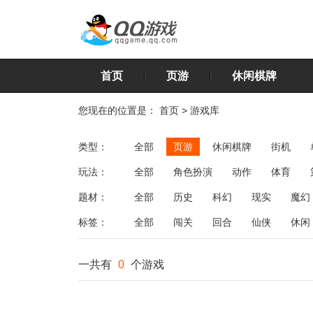
首页
页游
休闲棋牌
您现在的位置是：
首页
>
游戏库
类型：
全部
页游
休闲棋牌
街机
玩法：
全部
角色扮演
动作
体育
飞行
恋爱
第三人称射击
棋类
题材：
全部
历史
科幻
现实
魔幻
标签：
全部
闯关
回合
仙侠
休闲
一共有
0
个游戏