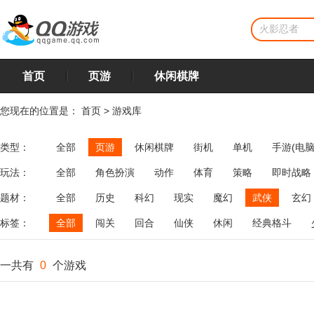
首页
页游
休闲棋牌
您现在的位置是：
首页
>
游戏库
类型：
全部
页游
休闲棋牌
街机
单机
手游(电脑
玩法：
全部
角色扮演
动作
体育
策略
即时战略
飞行
恋爱
第三人称射击
棋类
牌类
麻将
题材：
全部
历史
科幻
现实
魔幻
武侠
玄幻
标签：
全部
闯关
回合
仙侠
休闲
经典格斗
一共有
0
个游戏