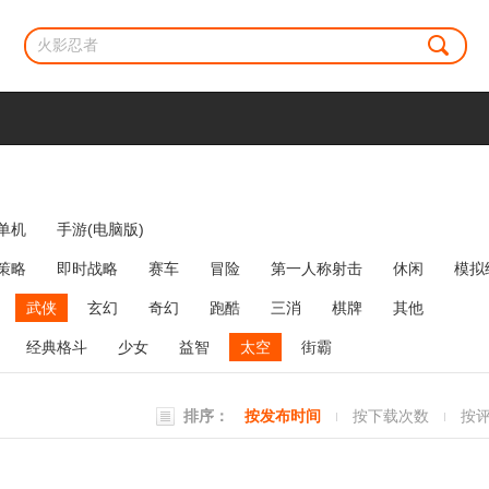
单机
手游(电脑版)
策略
即时战略
赛车
冒险
第一人称射击
休闲
模拟
牌类
麻将
网络游戏
弹幕射击
策略塔防
消除
武侠
玄幻
奇幻
跑酷
三消
棋牌
其他
经典格斗
少女
益智
太空
街霸
排序：
按发布时间
按下载次数
按