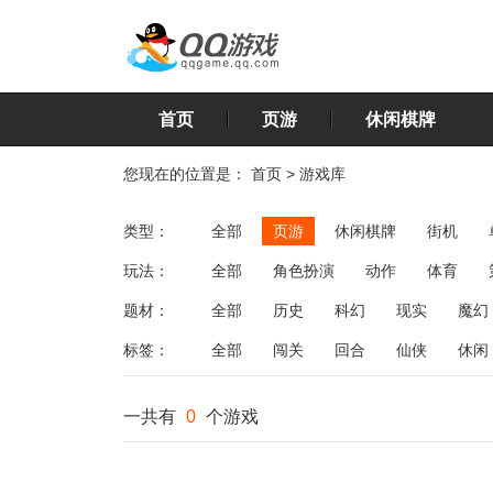
首页
页游
休闲棋牌
您现在的位置是：
首页
>
游戏库
类型：
全部
页游
休闲棋牌
街机
玩法：
全部
角色扮演
动作
体育
飞行
恋爱
第三人称射击
棋类
题材：
全部
历史
科幻
现实
魔幻
标签：
全部
闯关
回合
仙侠
休闲
一共有
0
个游戏