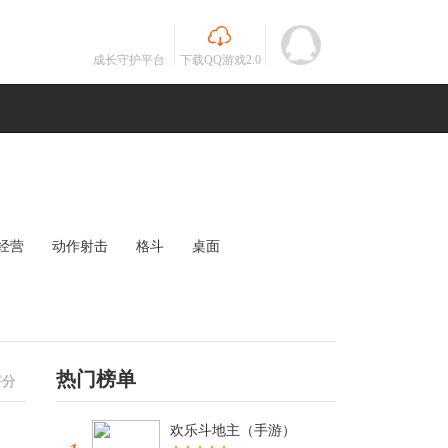
成长守护平台
下载QQ游戏2.0
经营
动作射击
格斗
桌面
MOBA
竞速
其他
未知
热门榜单
评分
欢乐斗地主（手游）