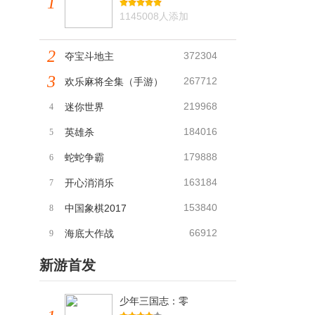
1
1145008人添加
2
372304
夺宝斗地主
3
267712
欢乐麻将全集（手游）
219968
迷你世界
4
184016
英雄杀
5
179888
蛇蛇争霸
6
163184
开心消消乐
7
153840
中国象棋2017
8
66912
海底大作战
9
新游首发
少年三国志：零