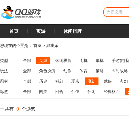
首页
页游
休闲棋牌
您现在的位置是：
首页
>
游戏库
类型：
全部
页游
休闲棋牌
街机
单机
手游(电脑
玩法：
全部
角色扮演
动作
体育
策略
即时战略
飞行
恋爱
第三人称射击
棋类
牌类
麻将
题材：
全部
历史
科幻
现实
魔幻
武侠
玄幻
标签：
全部
闯关
回合
仙侠
休闲
经典格斗
一共有
0
个游戏