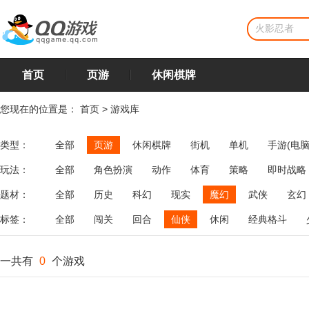
首页
页游
休闲棋牌
您现在的位置是：
首页
>
游戏库
类型：
全部
页游
休闲棋牌
街机
单机
手游(电脑
玩法：
全部
角色扮演
动作
体育
策略
即时战略
飞行
恋爱
第三人称射击
棋类
牌类
麻将
题材：
全部
历史
科幻
现实
魔幻
武侠
玄幻
标签：
全部
闯关
回合
仙侠
休闲
经典格斗
一共有
0
个游戏