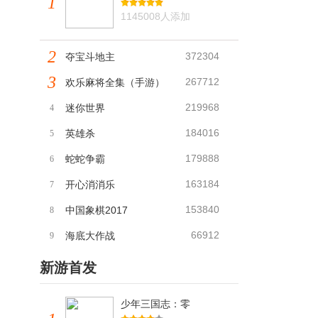
1
1145008人添加
2
372304
夺宝斗地主
3
267712
欢乐麻将全集（手游）
219968
迷你世界
4
184016
英雄杀
5
179888
蛇蛇争霸
6
163184
开心消消乐
7
153840
中国象棋2017
8
66912
海底大作战
9
新游首发
少年三国志：零