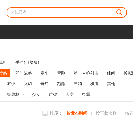
单机
手游(电脑版)
策略
即时战略
赛车
冒险
第一人称射击
休闲
模拟
牌类
麻将
网络游戏
弹幕射击
策略塔防
消除
武侠
玄幻
奇幻
跑酷
三消
棋牌
其他
经典格斗
少女
益智
太空
街霸
排序：
按发布时间
按下载次数
按