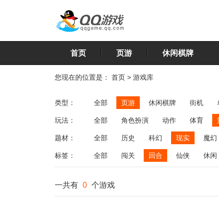
首页
页游
休闲棋牌
您现在的位置是：
首页
>
游戏库
类型：
全部
页游
休闲棋牌
街机
玩法：
全部
角色扮演
动作
体育
飞行
恋爱
第三人称射击
棋类
题材：
全部
历史
科幻
现实
魔幻
标签：
全部
闯关
回合
仙侠
休闲
一共有
0
个游戏