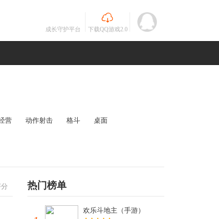
成长守护平台
下载QQ游戏2.0
经营
动作射击
格斗
桌面
MOBA
竞速
其他
未知
热门榜单
评分
欢乐斗地主（手游）