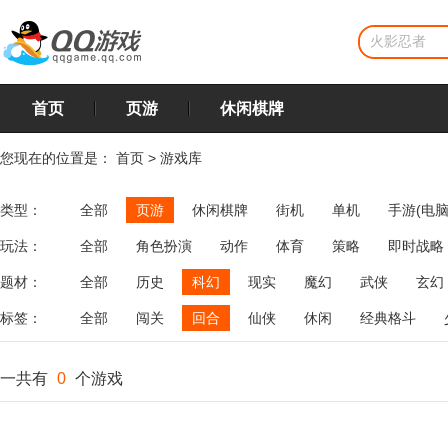
首页
页游
休闲棋牌
您现在的位置是：
首页
>
游戏库
类型：
全部
页游
休闲棋牌
街机
单机
手游(电脑
玩法：
全部
角色扮演
动作
体育
策略
即时战略
飞行
恋爱
第三人称射击
棋类
牌类
麻将
题材：
全部
历史
科幻
现实
魔幻
武侠
玄幻
标签：
全部
闯关
回合
仙侠
休闲
经典格斗
一共有
0
个游戏