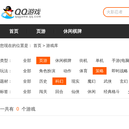
首页
页游
休闲棋牌
您现在的位置是：
首页
>
游戏库
类型：
全部
页游
休闲棋牌
街机
单机
手游(电脑
玩法：
全部
角色扮演
动作
体育
策略
即时战略
飞行
恋爱
第三人称射击
棋类
牌类
麻将
题材：
全部
历史
科幻
现实
魔幻
武侠
玄幻
标签：
全部
闯关
回合
仙侠
休闲
经典格斗
一共有
0
个游戏