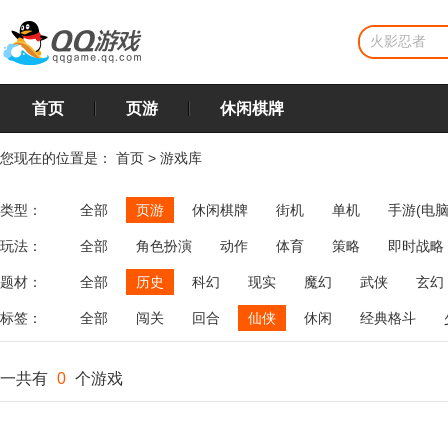
首页
页游
休闲棋牌
您现在的位置是：
首页
>
游戏库
类型：
全部
页游
休闲棋牌
街机
单机
手游(电脑
玩法：
全部
角色扮演
动作
体育
策略
即时战略
飞行
恋爱
第三人称射击
棋类
牌类
麻将
题材：
全部
历史
科幻
现实
魔幻
武侠
玄幻
标签：
全部
闯关
回合
仙侠
休闲
经典格斗
一共有
0
个游戏