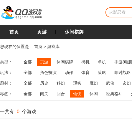
首页
页游
休闲棋牌
您现在的位置是：
首页
>
游戏库
类型：
全部
页游
休闲棋牌
街机
单机
手游(电脑
玩法：
全部
角色扮演
动作
体育
策略
即时战略
飞行
恋爱
第三人称射击
棋类
牌类
麻将
题材：
全部
历史
科幻
现实
魔幻
武侠
玄幻
标签：
全部
闯关
回合
仙侠
休闲
经典格斗
一共有
0
个游戏