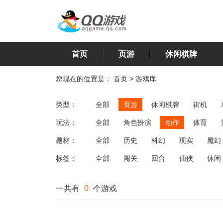
首页
页游
休闲棋牌
您现在的位置是：
首页
>
游戏库
类型：
全部
页游
休闲棋牌
街机
玩法：
全部
角色扮演
动作
体育
飞行
恋爱
第三人称射击
棋类
题材：
全部
历史
科幻
现实
魔幻
标签：
全部
闯关
回合
仙侠
休闲
一共有
0
个游戏