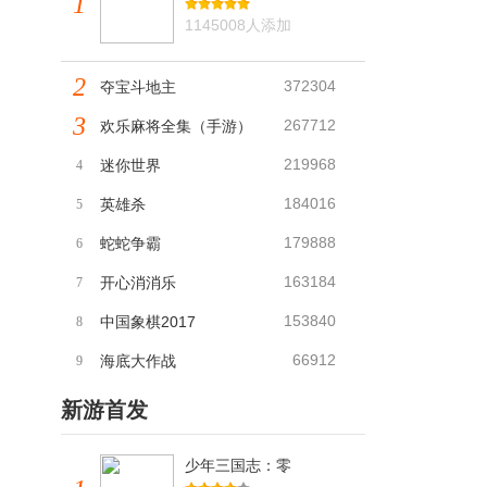
1
1145008人添加
2
372304
夺宝斗地主
3
267712
欢乐麻将全集（手游）
219968
迷你世界
4
184016
英雄杀
5
179888
蛇蛇争霸
6
163184
开心消消乐
7
153840
中国象棋2017
8
66912
海底大作战
9
新游首发
少年三国志：零