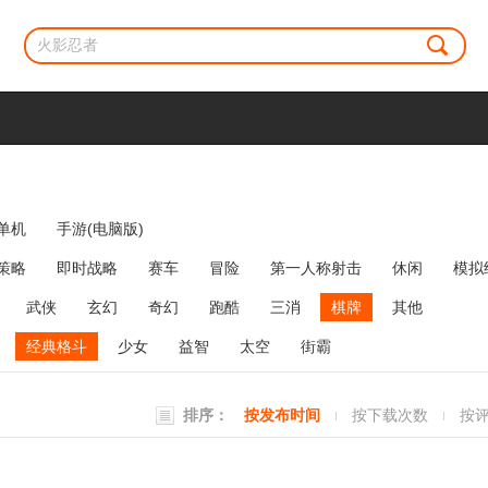
单机
手游(电脑版)
策略
即时战略
赛车
冒险
第一人称射击
休闲
模拟
牌类
麻将
网络游戏
弹幕射击
策略塔防
消除
武侠
玄幻
奇幻
跑酷
三消
棋牌
其他
经典格斗
少女
益智
太空
街霸
排序：
按发布时间
按下载次数
按