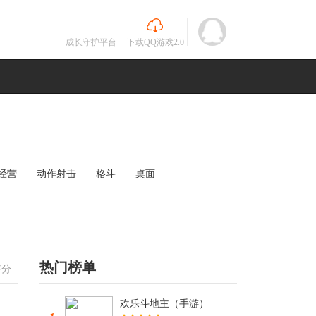
成长守护平台
下载QQ游戏2.0
经营
动作射击
格斗
桌面
MOBA
竞速
其他
未知
热门榜单
评分
欢乐斗地主（手游）