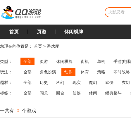
首页
页游
休闲棋牌
您现在的位置是：
首页
>
游戏库
类型：
全部
页游
休闲棋牌
街机
单机
手游(电脑
玩法：
全部
角色扮演
动作
体育
策略
即时战略
飞行
恋爱
第三人称射击
棋类
牌类
麻将
题材：
全部
历史
科幻
现实
魔幻
武侠
玄幻
标签：
全部
闯关
回合
仙侠
休闲
经典格斗
一共有
0
个游戏