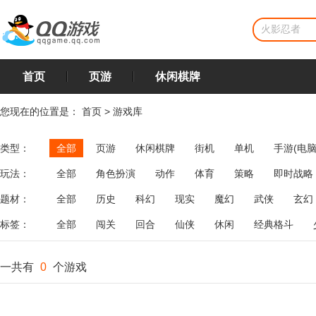
首页
页游
休闲棋牌
您现在的位置是：
首页
>
游戏库
类型：
全部
页游
休闲棋牌
街机
单机
手游(电脑
玩法：
全部
角色扮演
动作
体育
策略
即时战略
飞行
恋爱
第三人称射击
棋类
牌类
麻将
题材：
全部
历史
科幻
现实
魔幻
武侠
玄幻
标签：
全部
闯关
回合
仙侠
休闲
经典格斗
一共有
0
个游戏