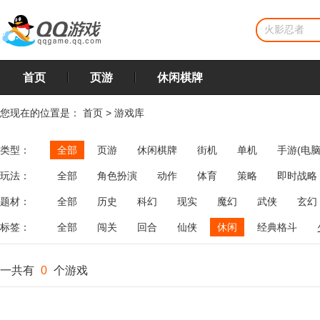
首页
页游
休闲棋牌
您现在的位置是：
首页
>
游戏库
类型：
全部
页游
休闲棋牌
街机
单机
手游(电脑
玩法：
全部
角色扮演
动作
体育
策略
即时战略
飞行
恋爱
第三人称射击
棋类
牌类
麻将
题材：
全部
历史
科幻
现实
魔幻
武侠
玄幻
标签：
全部
闯关
回合
仙侠
休闲
经典格斗
一共有
0
个游戏