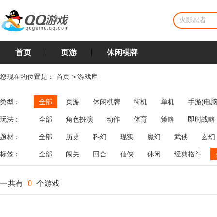
首页
页游
休闲棋牌
您现在的位置是：
首页
>
游戏库
类型：
全部
页游
休闲棋牌
街机
单机
手游(电脑
玩法：
全部
角色扮演
动作
体育
策略
即时战略
飞行
恋爱
第三人称射击
棋类
牌类
麻将
题材：
全部
历史
科幻
现实
魔幻
武侠
玄幻
标签：
全部
闯关
回合
仙侠
休闲
经典格斗
一共有
0
个游戏