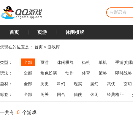
首页
页游
休闲棋牌
您现在的位置是：
首页
>
游戏库
类型：
全部
页游
休闲棋牌
街机
单机
手游(电脑
玩法：
全部
角色扮演
动作
体育
策略
即时战略
飞行
恋爱
第三人称射击
棋类
牌类
麻将
题材：
全部
历史
科幻
现实
魔幻
武侠
玄幻
标签：
全部
闯关
回合
仙侠
休闲
经典格斗
一共有
0
个游戏