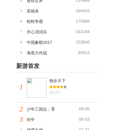
219968
迷你世界
4
184016
英雄杀
5
179888
蛇蛇争霸
6
163184
开心消消乐
7
153840
中国象棋2017
8
66912
海底大作战
9
新游首发
独步天下
1
08-07
2
08-05
少年三国志：零
3
08-03
剑中
07-31