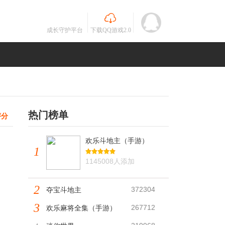
成长守护平台
下载QQ游戏2.0
热门榜单
评分
欢乐斗地主（手游）
1
1145008人添加
2
372304
夺宝斗地主
3
267712
欢乐麻将全集（手游）