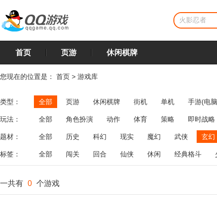
首页
页游
休闲棋牌
您现在的位置是：
首页
>
游戏库
类型：
全部
页游
休闲棋牌
街机
单机
手游(电脑
玩法：
全部
角色扮演
动作
体育
策略
即时战略
飞行
恋爱
第三人称射击
棋类
牌类
麻将
题材：
全部
历史
科幻
现实
魔幻
武侠
玄幻
标签：
全部
闯关
回合
仙侠
休闲
经典格斗
一共有
0
个游戏