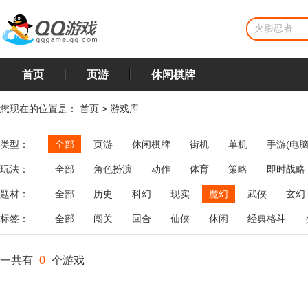
首页
页游
休闲棋牌
您现在的位置是：
首页
>
游戏库
类型：
全部
页游
休闲棋牌
街机
单机
手游(电脑
玩法：
全部
角色扮演
动作
体育
策略
即时战略
飞行
恋爱
第三人称射击
棋类
牌类
麻将
题材：
全部
历史
科幻
现实
魔幻
武侠
玄幻
标签：
全部
闯关
回合
仙侠
休闲
经典格斗
一共有
0
个游戏