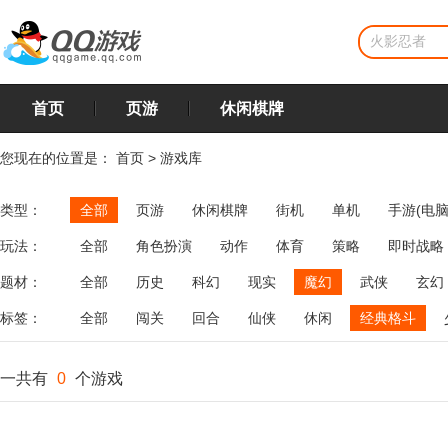
首页
页游
休闲棋牌
您现在的位置是：
首页
>
游戏库
类型：
全部
页游
休闲棋牌
街机
单机
手游(电脑
玩法：
全部
角色扮演
动作
体育
策略
即时战略
飞行
恋爱
第三人称射击
棋类
牌类
麻将
题材：
全部
历史
科幻
现实
魔幻
武侠
玄幻
标签：
全部
闯关
回合
仙侠
休闲
经典格斗
一共有
0
个游戏