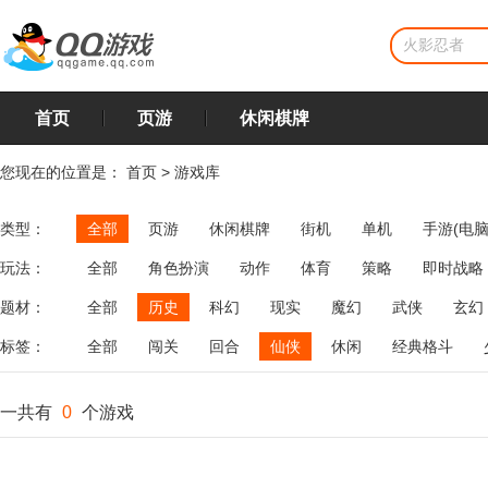
首页
页游
休闲棋牌
您现在的位置是：
首页
>
游戏库
类型：
全部
页游
休闲棋牌
街机
单机
手游(电脑
玩法：
全部
角色扮演
动作
体育
策略
即时战略
飞行
恋爱
第三人称射击
棋类
牌类
麻将
题材：
全部
历史
科幻
现实
魔幻
武侠
玄幻
标签：
全部
闯关
回合
仙侠
休闲
经典格斗
一共有
0
个游戏