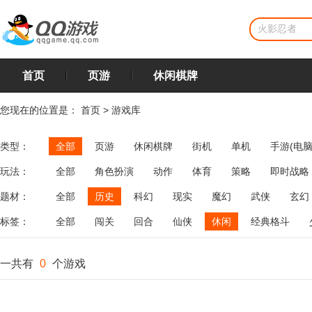
首页
页游
休闲棋牌
您现在的位置是：
首页
>
游戏库
类型：
全部
页游
休闲棋牌
街机
单机
手游(电脑
玩法：
全部
角色扮演
动作
体育
策略
即时战略
飞行
恋爱
第三人称射击
棋类
牌类
麻将
题材：
全部
历史
科幻
现实
魔幻
武侠
玄幻
标签：
全部
闯关
回合
仙侠
休闲
经典格斗
一共有
0
个游戏