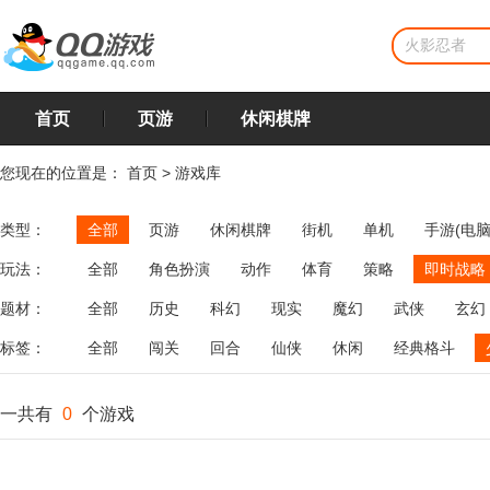
首页
页游
休闲棋牌
您现在的位置是：
首页
>
游戏库
类型：
全部
页游
休闲棋牌
街机
单机
手游(电脑
玩法：
全部
角色扮演
动作
体育
策略
即时战略
飞行
恋爱
第三人称射击
棋类
牌类
麻将
题材：
全部
历史
科幻
现实
魔幻
武侠
玄幻
标签：
全部
闯关
回合
仙侠
休闲
经典格斗
一共有
0
个游戏