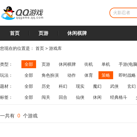
首页
页游
休闲棋牌
您现在的位置是：
首页
>
游戏库
类型：
全部
页游
休闲棋牌
街机
单机
手游(电脑
玩法：
全部
角色扮演
动作
体育
策略
即时战略
飞行
恋爱
第三人称射击
棋类
牌类
麻将
题材：
全部
历史
科幻
现实
魔幻
武侠
玄幻
标签：
全部
闯关
回合
仙侠
休闲
经典格斗
一共有
0
个游戏