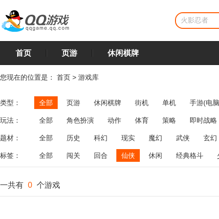
首页
页游
休闲棋牌
您现在的位置是：
首页
>
游戏库
类型：
全部
页游
休闲棋牌
街机
单机
手游(电脑
玩法：
全部
角色扮演
动作
体育
策略
即时战略
飞行
恋爱
第三人称射击
棋类
牌类
麻将
题材：
全部
历史
科幻
现实
魔幻
武侠
玄幻
标签：
全部
闯关
回合
仙侠
休闲
经典格斗
一共有
0
个游戏