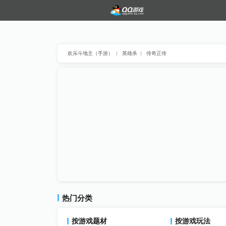
欢乐斗地主（手游）
英雄杀
传奇正传
热门分类
按游戏题材
按游戏玩法