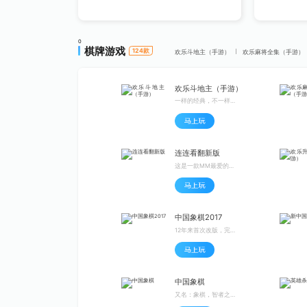
0
棋牌游戏
124
款
欢乐斗地主（手游）
欢乐麻将全集（手游）
欢乐斗地主（手游）
一样的经典，不一样的体验
连连看翻新版
这是一款MM最爱的眼力与手速完美配合的消除竞技游戏噢
中国象棋2017
12年来首次改版，完美继承老QQ象棋数据
中国象棋
又名：象棋，智者之间的较量，在楚河汉界间战个痛快