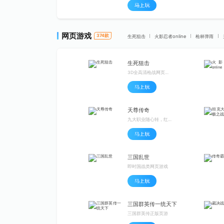
网页游戏
374
款
生死狙击
火影忍者online
枪林弹雨
生死狙击
3D全高清枪战网页游戏 3秒极速进入
天尊传奇
九大职业随心转，红包灵符刷不停
三国乱世
即时国战类网页游戏
三国群英传一统天下
三国群英传正版页游