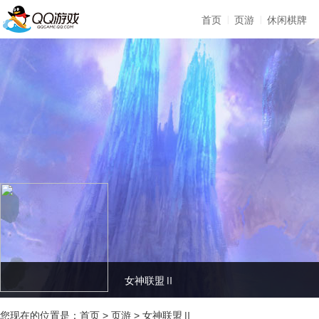
|
|
首页
页游
休闲棋牌
女神联盟Ⅱ
您现在的位置是：
首页
>
页游
>
女神联盟Ⅱ