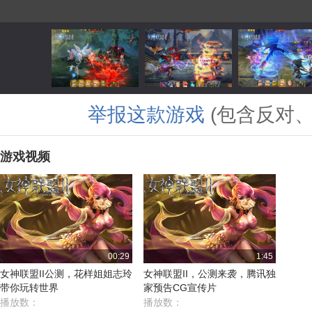
举报这款游戏
(包含反对
游戏视频
00:29
1:45
女神联盟II公测，花样姐姐志玲
女神联盟II，公测来袭，腾讯独
带你玩转世界
家预告CG宣传片
播放数：
播放数：